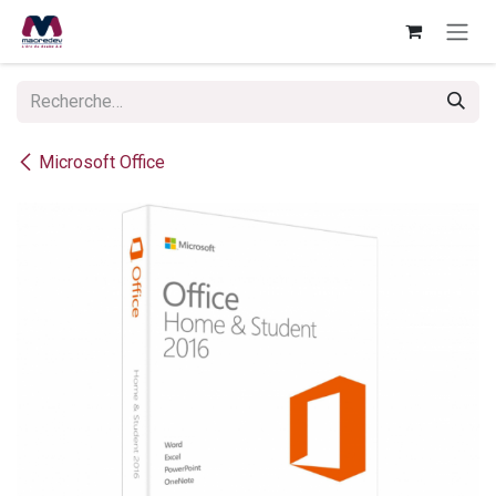
Se rendre au contenu
Microsoft Office